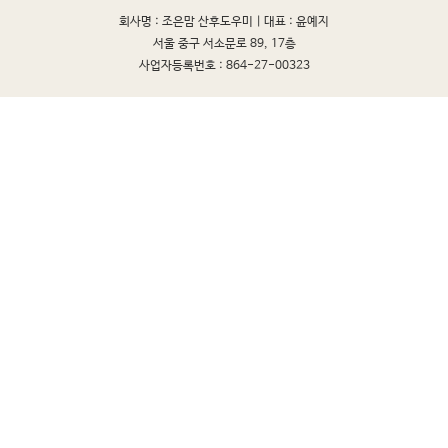
회사명 : 조은맘 산후도우미 |
대표 : 윤예지
서울 중구 서소문로 89, 17층
사업자등록번호 : 864-27-00323