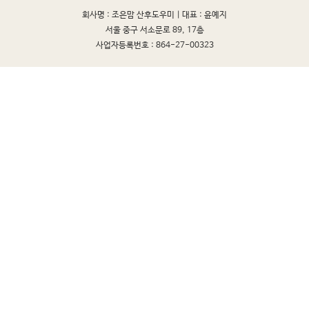
회사명 : 조은맘 산후도우미 |
대표 : 윤예지
서울 중구 서소문로 89, 17층
사업자등록번호 : 864-27-00323