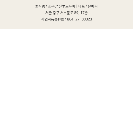
회사명 : 조은맘 산후도우미 |
대표 : 윤예지
서울 중구 서소문로 89, 17층
사업자등록번호 : 864-27-00323