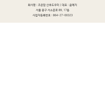
회사명 : 조은맘 산후도우미 |
대표 : 윤예지
서울 중구 서소문로 89, 17층
사업자등록번호 : 864-27-00323