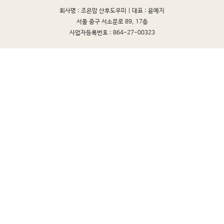
회사명 : 조은맘 산후도우미 |
대표 : 윤예지
서울 중구 서소문로 89, 17층
사업자등록번호 : 864-27-00323