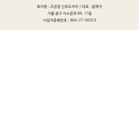
회사명 : 조은맘 산후도우미 |
대표 : 윤예지
서울 중구 서소문로 89, 17층
사업자등록번호 : 864-27-00323