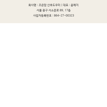
회사명 : 조은맘 산후도우미 |
대표 : 윤예지
서울 중구 서소문로 89, 17층
사업자등록번호 : 864-27-00323