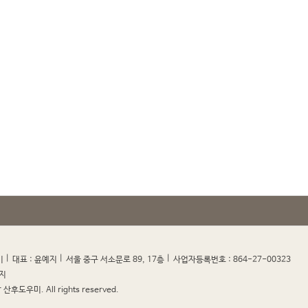
|
|
|
|
미
대표 : 윤예지
서울 중구 서소문로 89, 17층
사업자등록번호 : 864-27-00323
지
산후도우미. All rights reserved.