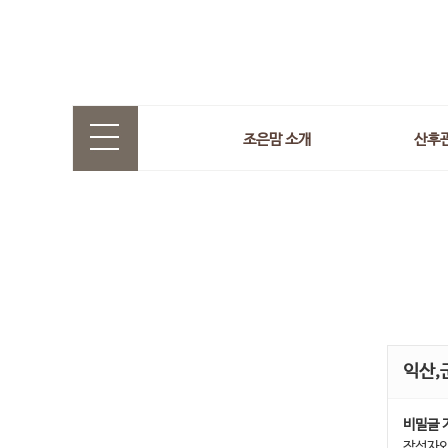
조은맘 소개
산후
익산,
비밀글 
작성자와