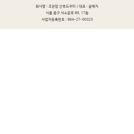
회사명 : 조은맘 산후도우미 |
대표 : 윤예지
서울 중구 서소문로 89, 17층
사업자등록번호 : 864-27-00323