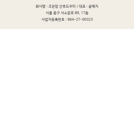
회사명 : 조은맘 산후도우미 |
대표 : 윤예지
서울 중구 서소문로 89, 17층
사업자등록번호 : 864-27-00323