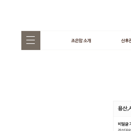
조은맘 소개
산후
용산,
비밀글 
작성자와