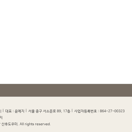
|
|
|
|
미
대표 : 윤예지
서울 중구 서소문로 89, 17층
사업자등록번호 : 864-27-00323
지
산후도우미. All rights reserved.