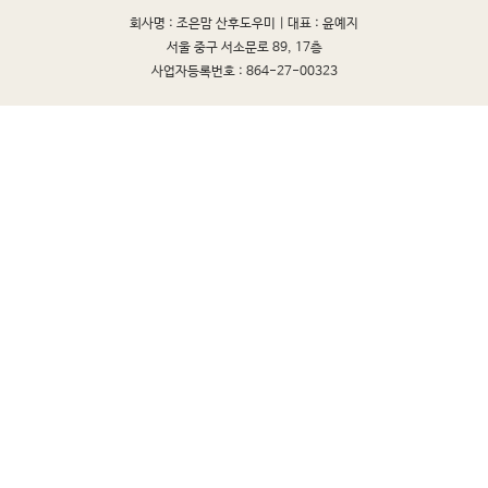
회사명 : 조은맘 산후도우미 |
대표 : 윤예지
서울 중구 서소문로 89, 17층
사업자등록번호 : 864-27-00323