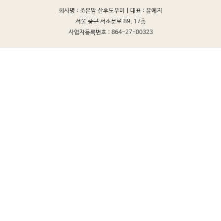
회사명 : 조은맘 산후도우미 |
대표 : 윤예지
서울 중구 서소문로 89, 17층
사업자등록번호 : 864-27-00323