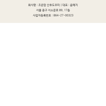
회사명 : 조은맘 산후도우미 |
대표 : 윤예지
서울 중구 서소문로 89, 17층
사업자등록번호 : 864-27-00323