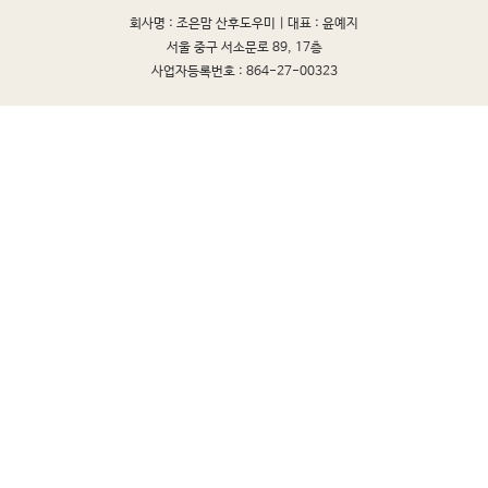
회사명 : 조은맘 산후도우미 |
대표 : 윤예지
서울 중구 서소문로 89, 17층
사업자등록번호 : 864-27-00323