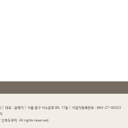
|
|
|
|
미
대표 : 윤예지
서울 중구 서소문로 89, 17층
사업자등록번호 : 864-27-00323
지
산후도우미. All rights reserved.