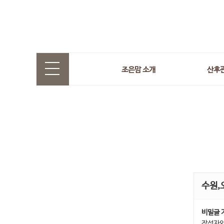
조은맘 소개
산후
수원,
비밀글 
작성자와