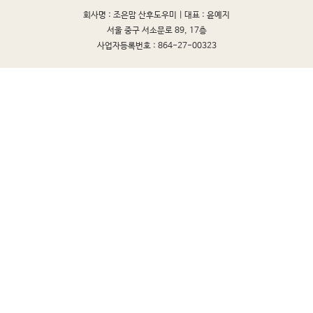
회사명 : 조은맘 산후도우미 |
대표 : 윤예지
서울 중구 서소문로 89, 17층
사업자등록번호 : 864-27-00323