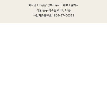
회사명 : 조은맘 산후도우미 |
대표 : 윤예지
서울 중구 서소문로 89, 17층
사업자등록번호 : 864-27-00323