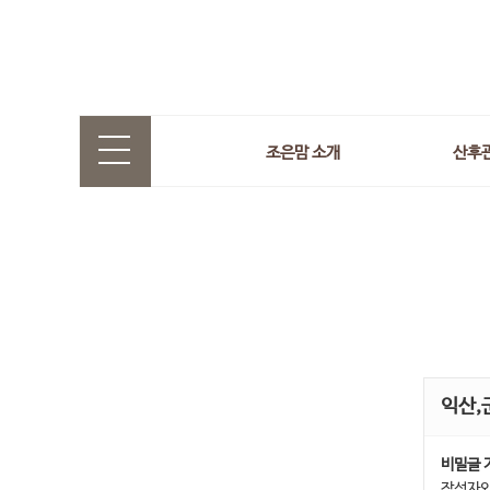
조은맘 소개
산후
익산,
비밀글 
작성자와