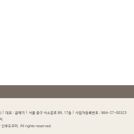
|
|
|
|
미
대표 : 윤예지
서울 중구 서소문로 89, 17층
사업자등록번호 : 864-27-00323
지
산후도우미. All rights reserved.