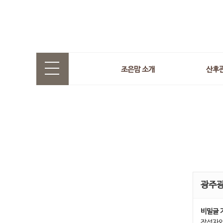
조은맘 소개
산후
광주
비밀글 
작성자와