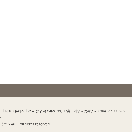
|
|
|
|
미
대표 : 윤예지
서울 중구 서소문로 89, 17층
사업자등록번호 : 864-27-00323
지
산후도우미. All rights reserved.