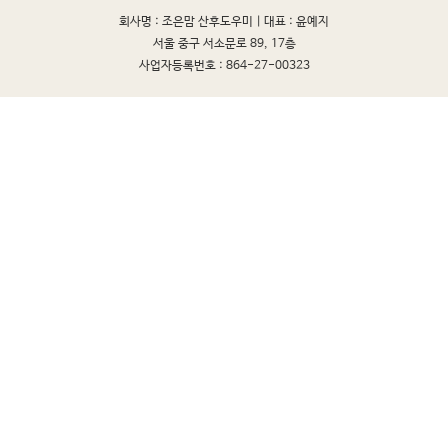
회사명 : 조은맘 산후도우미 |
대표 : 윤예지
서울 중구 서소문로 89, 17층
사업자등록번호 : 864-27-00323