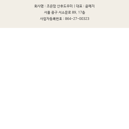
회사명 : 조은맘 산후도우미 |
대표 : 윤예지
서울 중구 서소문로 89, 17층
사업자등록번호 : 864-27-00323