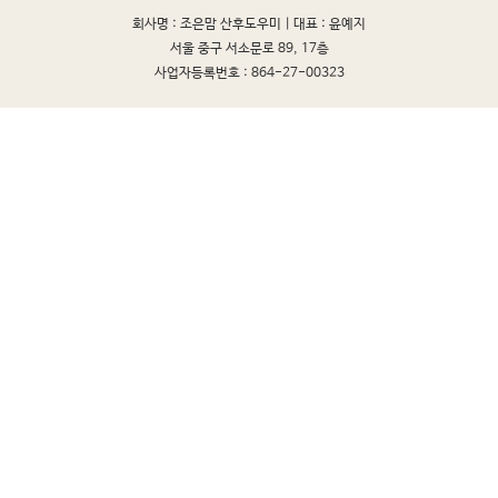
회사명 : 조은맘 산후도우미 |
대표 : 윤예지
서울 중구 서소문로 89, 17층
사업자등록번호 : 864-27-00323