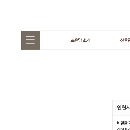
조은맘 소개
산후
인천
비밀글 
작성자와