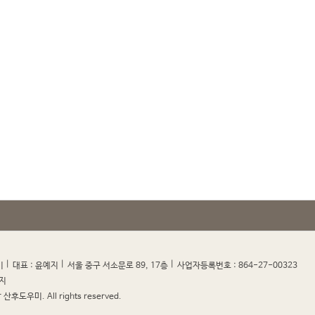
|
|
|
|
미
대표 : 윤예지
서울 중구 서소문로 89, 17층
사업자등록번호 : 864-27-00323
지
산후도우미. All rights reserved.