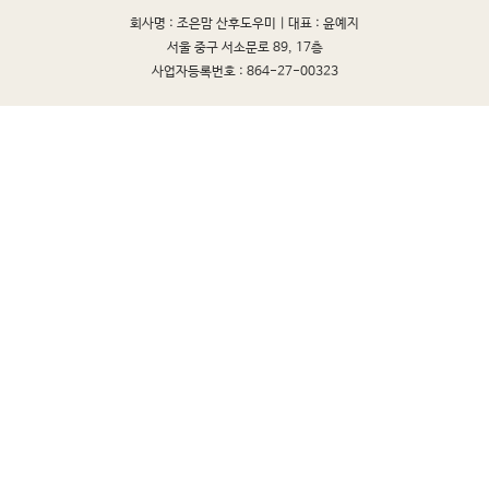
회사명 : 조은맘 산후도우미 |
대표 : 윤예지
서울 중구 서소문로 89, 17층
사업자등록번호 : 864-27-00323