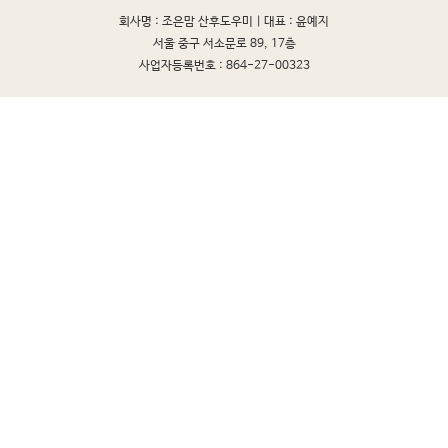
회사명 : 조은맘 산후도우미 |
대표 : 윤예지
서울 중구 서소문로 89, 17층
사업자등록번호 : 864-27-00323