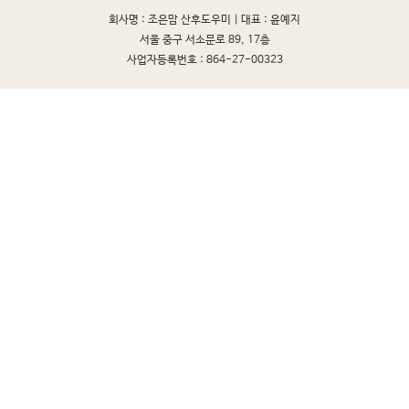
회사명 : 조은맘 산후도우미 |
대표 : 윤예지
서울 중구 서소문로 89, 17층
사업자등록번호 : 864-27-00323