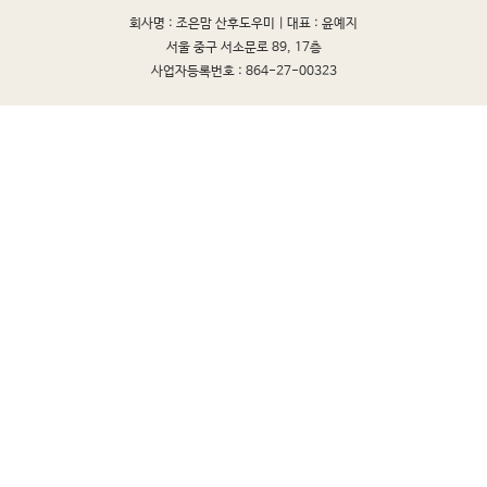
회사명 : 조은맘 산후도우미 |
대표 : 윤예지
서울 중구 서소문로 89, 17층
사업자등록번호 : 864-27-00323