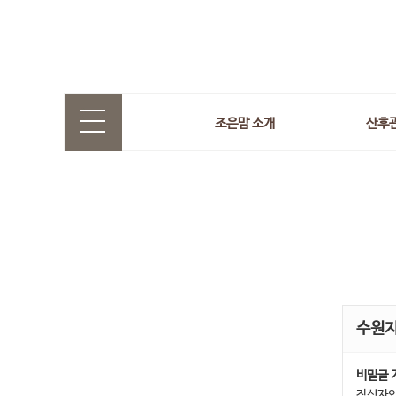
조은맘 소개
산후
수원
비밀글 
작성자와