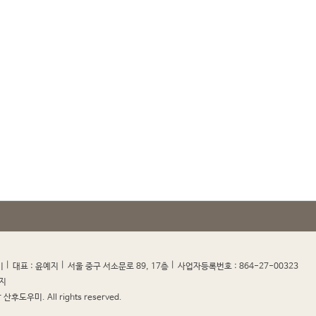
|
|
|
|
미
대표 : 윤예지
서울 중구 서소문로 89, 17층
사업자등록번호 : 864-27-00323
지
산후도우미. All rights reserved.