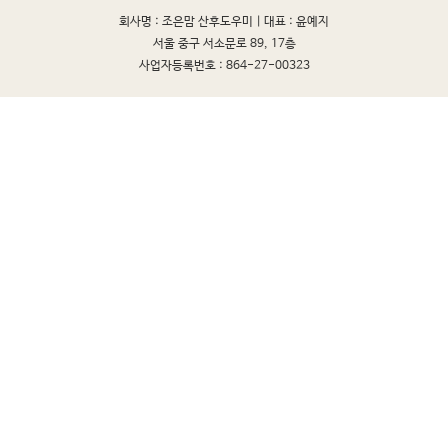
회사명 : 조은맘 산후도우미 |
대표 : 윤예지
서울 중구 서소문로 89, 17층
사업자등록번호 : 864-27-00323