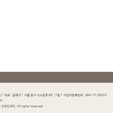
|
|
|
|
미
대표 : 윤예지
서울 중구 서소문로 89, 17층
사업자등록번호 : 864-27-00323
지
산후도우미. All rights reserved.