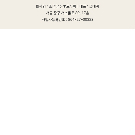
회사명 : 조은맘 산후도우미 |
대표 : 윤예지
서울 중구 서소문로 89, 17층
사업자등록번호 : 864-27-00323