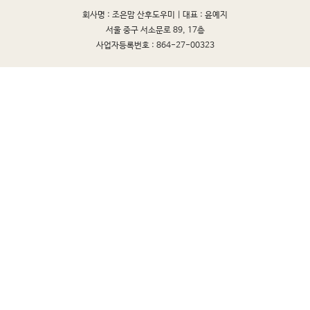
회사명 : 조은맘 산후도우미 |
대표 : 윤예지
서울 중구 서소문로 89, 17층
사업자등록번호 : 864-27-00323