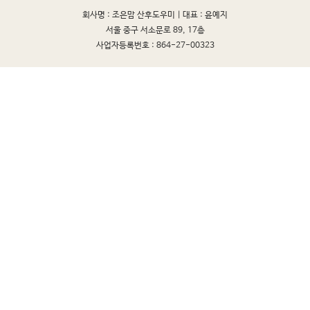
회사명 : 조은맘 산후도우미 |
대표 : 윤예지
서울 중구 서소문로 89, 17층
사업자등록번호 : 864-27-00323