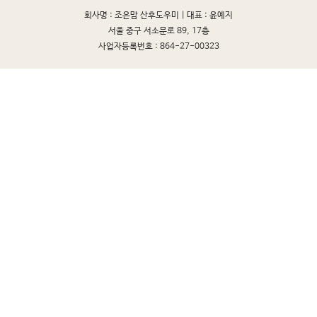
회사명 : 조은맘 산후도우미 |
대표 : 윤예지
서울 중구 서소문로 89, 17층
사업자등록번호 : 864-27-00323