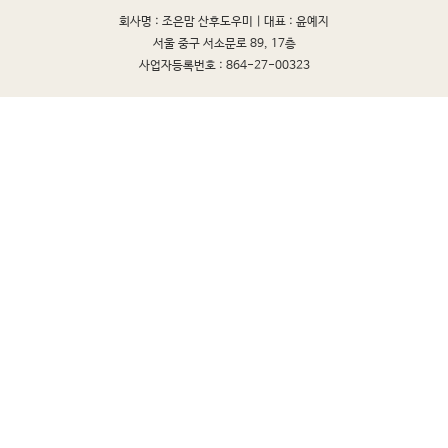
회사명 : 조은맘 산후도우미 |
대표 : 윤예지
서울 중구 서소문로 89, 17층
사업자등록번호 : 864-27-00323