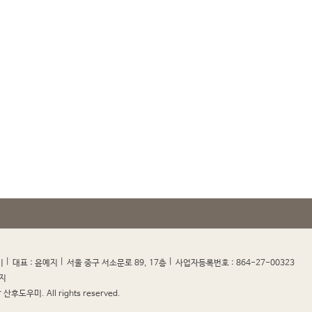
|
|
|
|
미
대표 : 윤예지
서울 중구 서소문로 89, 17층
사업자등록번호 : 864-27-00323
지
산후도우미. All rights reserved.