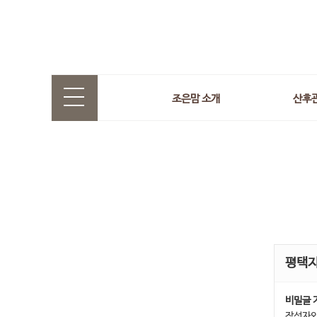
조은맘 소개
산후
평택
비밀글 
작성자와