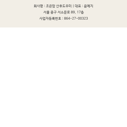
회사명 : 조은맘 산후도우미 |
대표 : 윤예지
서울 중구 서소문로 89, 17층
사업자등록번호 : 864-27-00323