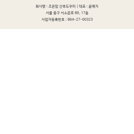
회사명 : 조은맘 산후도우미 |
대표 : 윤예지
서울 중구 서소문로 89, 17층
사업자등록번호 : 864-27-00323