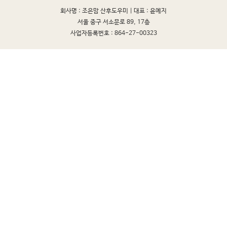
회사명 : 조은맘 산후도우미 |
대표 : 윤예지
서울 중구 서소문로 89, 17층
사업자등록번호 : 864-27-00323