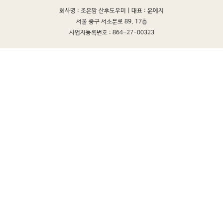
회사명 : 조은맘 산후도우미 |
대표 : 윤예지
서울 중구 서소문로 89, 17층
사업자등록번호 : 864-27-00323