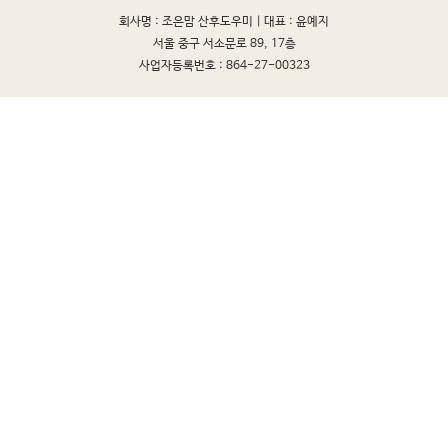
회사명 : 조은맘 산후도우미 |
대표 : 윤예지
서울 중구 서소문로 89, 17층
사업자등록번호 : 864-27-00323