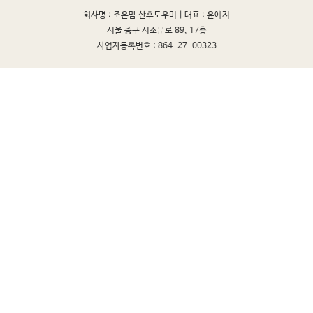
회사명 : 조은맘 산후도우미 |
대표 : 윤예지
서울 중구 서소문로 89, 17층
사업자등록번호 : 864-27-00323