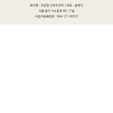
회사명 : 조은맘 산후도우미 |
대표 : 윤예지
서울 중구 서소문로 89, 17층
사업자등록번호 : 864-27-00323