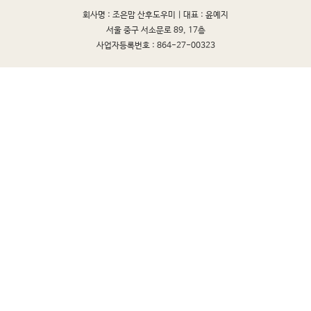
회사명 : 조은맘 산후도우미 |
대표 : 윤예지
서울 중구 서소문로 89, 17층
사업자등록번호 : 864-27-00323