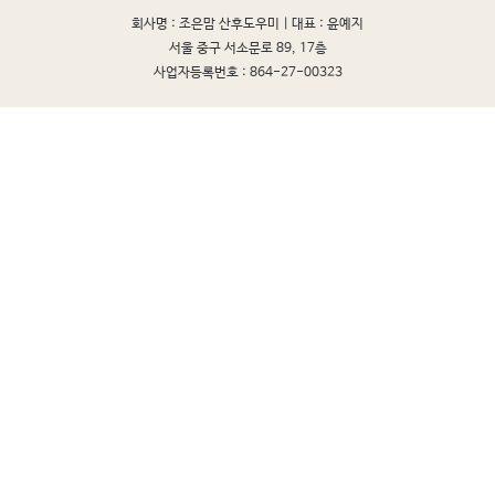
회사명 : 조은맘 산후도우미 |
대표 : 윤예지
서울 중구 서소문로 89, 17층
사업자등록번호 : 864-27-00323