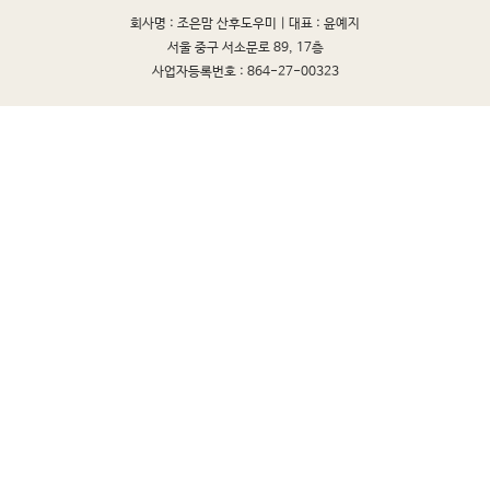
회사명 : 조은맘 산후도우미 |
대표 : 윤예지
서울 중구 서소문로 89, 17층
사업자등록번호 : 864-27-00323