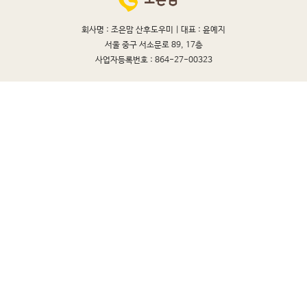
회사명 : 조은맘 산후도우미 |
대표 : 윤예지
서울 중구 서소문로 89, 17층
사업자등록번호 : 864-27-00323