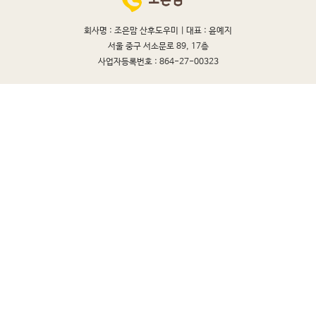
회사명 : 조은맘 산후도우미 |
대표 : 윤예지
서울 중구 서소문로 89, 17층
사업자등록번호 : 864-27-00323