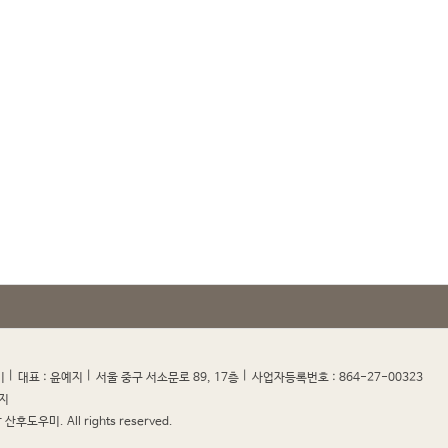
|
|
|
|
미
대표 : 윤예지
서울 중구 서소문로 89, 17층
사업자등록번호 : 864-27-00323
지
산후도우미. All rights reserved.